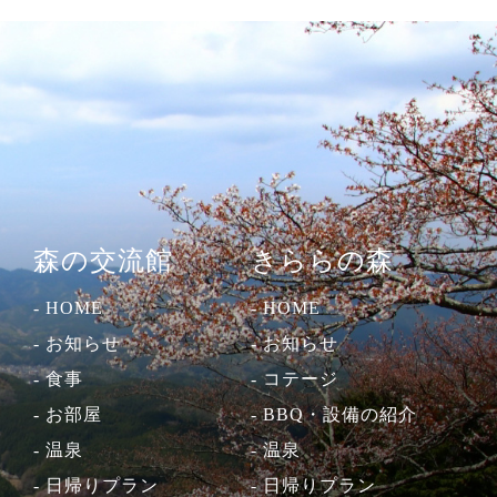
森の交流館
きららの森
- HOME
- HOME
- お知らせ
- お知らせ
- 食事
- コテージ
- お部屋
- BBQ・設備の紹介
- 温泉
- 温泉
- 日帰りプラン
- 日帰りプラン