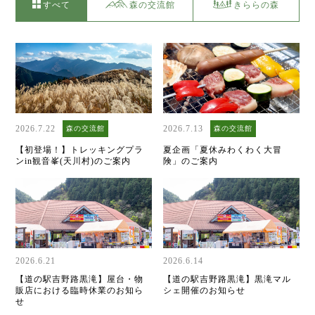
すべて
森の交流館
きららの森
2026.7.22
2026.7.13
森の交流館
森の交流館
【初登場！】トレッキングプラ
夏企画「夏休みわくわく大冒
ンin観音峯(天川村)のご案内
険」のご案内
2026.6.21
2026.6.14
【道の駅吉野路黒滝】屋台・物
【道の駅吉野路黒滝】黒滝マル
販店における臨時休業のお知ら
シェ開催のお知らせ
せ