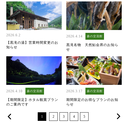
2026.6.2
2026.4.14
森の交流館
【黒滝の湯】営業時間変更のお
黒滝名物 天然鮎会席のお知ら
知らせ
せ
2026.4.10
2026.3.17
森の交流館
森の交流館
【期間限定】ホタル観賞プラン
期間限定のお得なプランのお知
のご案内です
らせ
1
2
3
4
5