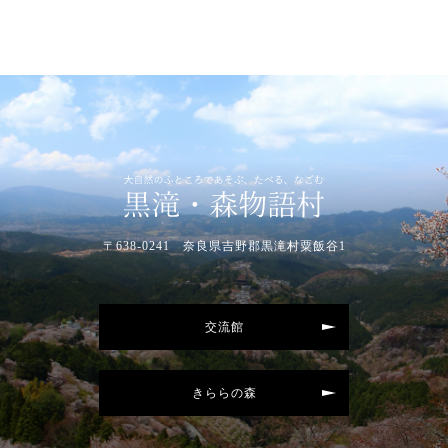
〒638-0241 奈良県吉野郡黒滝村粟飯谷1
交流館
きららの森