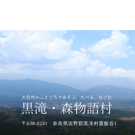
〒638-0241 奈良県吉野郡黒滝村粟飯谷1