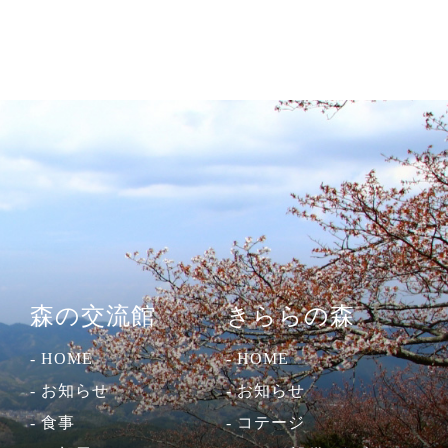
森の交流館
きららの森
- HOME
- HOME
- お知らせ
- お知らせ
- 食事
- コテージ